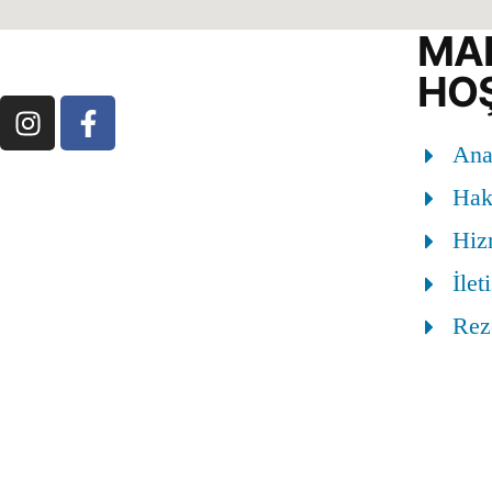
MAR
HOŞ
Ana
Hak
Hiz
İlet
Rez
Mendere
No:137