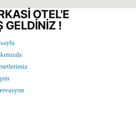
KASİ OTEL'E
 GELDİNİZ !
sayfa
kımızda
metlerimiz
işim
ervasyon
s, Trabzon Blv.
 D:1 Dulkadiroğlu/Kahramanmaraş